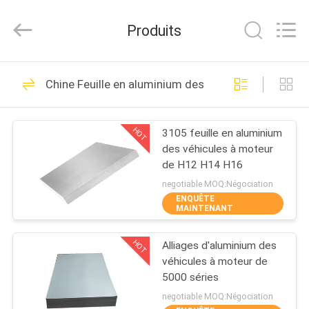
Silk
Road
Enterprise
Produits
Management
Services
Co.,Ltd..
All
Rights
MAISON
7
Reserved.
Chine Feuille en aluminium des véhicules à moteur
Plat d'alliage
PRODUITS
d'aluminium
HOT
3105 feuille en aluminium
des véhicules à moteur
AU
de H12 H14 H16
SUJET
negotiable MOQ:Négociation
ENQUÊTE
DE
MAINTENANT
7
NOUS
Plat en aluminium
HOT
Alliages d'aluminium des
véhicules à moteur de
VISITE
de feuille
5000 séries
D'USINE
negotiable MOQ:Négociation