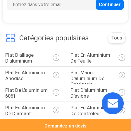
7
plat en aluminium
de cercle
Catégories populaires
Tous
Plat D'alliage 
Plat En Aluminium 
D'aluminium
De Feuille
8
Plat En Aluminium 
Plat Marin 
Anodisé
D'aluminium De 
Feuille en aluminium
Catégorie
Plat De L'aluminium 
Plat D'aluminium 
des véhicules à
6061
D'avions
moteur
Plat En Aluminium 
Plat En Aluminium 
De Diamant
De Contrôleur
Demandez un devis