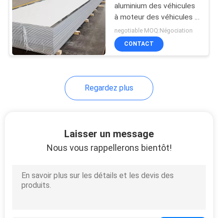
aluminium des véhicules
à moteur des véhicules à
7
moteur de la série 6063
negotiable MOQ:Négociation
plat en aluminium
CONTACT
de diamant
Regardez plus
8
Laisser un message
Plat en aluminium
Nous vous rappellerons bientôt!
de contrôleur