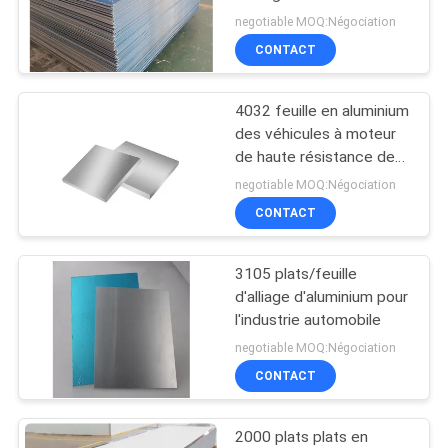
à la corrosion 3005
negotiable MOQ:Négociation
CONTACT
8
Plat de l'aluminium
4032 feuille en aluminium
des véhicules à moteur
6061
de haute résistance de
H111 H12
negotiable MOQ:Négociation
CONTACT
3105 plats/feuille
9
d'alliage d'aluminium pour
Plat d'aluminium
l'industrie automobile
negotiable MOQ:Négociation
d'avions
CONTACT
2000 plats plats en