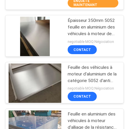
ENQUÊTE
MAINTENANT
CONTACTEZ-
Épaisseur 350mm 5052
NOUS
7
feuille en aluminium des
véhicules à moteur de
Plat en aluminium
DEMANDEZ
H32 H112
negotiable MOQ:Négociation
anodisé
UNE
CONTACT
CITATION
Feuille des véhicules à
moteur d'aluminium de la
PLAN
catégorie 5052 d'anti
8
corrosion
DU
negotiable MOQ:Négociation
Plat marin
CONTACT
SITE
d'aluminium de
Feuille en aluminium des
PRIVACY
catégorie
véhicules à moteur
POLICY
d'alliage de la résistance