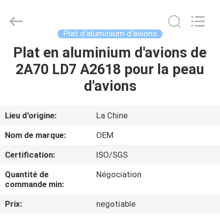
Silk
Road
Enterprise
Management
Services
Plat d'aluminium d'avions
Co.,LTD.
All
Rights
Plat en aluminium d'avions de
MAISON
Reserved.
2A70 LD7 A2618 pour la peau
PRODUITS
d'avions
AU
Lieu d'origine:
La Chine
SUJET
Nom de marque:
OEM
DE
Certification:
ISO/SGS
NOUS
Quantité de
Négociation
commande min:
VISITE
Prix:
negotiable
D'USINE