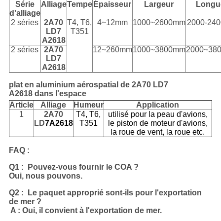
Série
Alliage
Tempe
Épaisseur
Largeur
Longu
d'alliage
2 séries
2A70
T4, T6,
4~12mm
1000~2600mm
2000-24
LD7
T351
A2618
2 séries
2A70
12~260mm
1000~3800mm
2000~38
LD7
A2618
plat en aluminium aérospatial de 2A70 LD7
A2618 dans l'espace
Article
Alliage
Humeur
Application
1
2A70
T4, T6,
utilisé pour la peau d'avions,
LD
7A2618
T351
le piston de moteur d'avions,
la roue de vent, la roue etc.
FAQ :
Q1 : Pouvez-vous fournir le COA ?
Oui, nous pouvons.
Q2 : Le paquet approprié sont-ils pour l'exportation
de mer ?
A : Oui, il convient à l'exportation de mer.