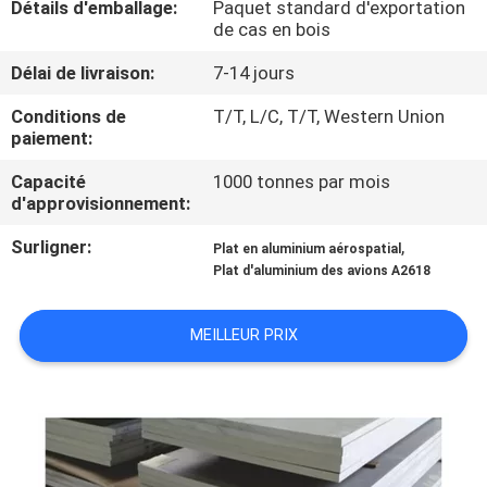
Détails d'emballage:
Paquet standard d'exportation
de cas en bois
CONTACTEZ-
Délai de livraison:
7-14 jours
NOUS
Conditions de
T/T, L/C, T/T, Western Union
paiement:
DEMANDEZ
Capacité
1000 tonnes par mois
UNE
d'approvisionnement:
CITATION
Surligner:
,
Plat en aluminium aérospatial
Plat d'aluminium des avions A2618
PLAN
DU
MEILLEUR PRIX
SITE
PRIVACY
POLICY