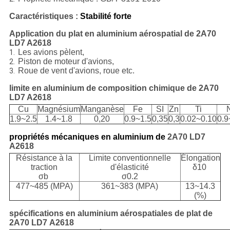
Caractéristiques :
Stabilité forte
Application du plat en aluminium aérospatial de 2A70
LD7 A2618
Les avions pèlent,
1.
Piston de moteur d'avions,
2.
Roue de vent d'avions, roue etc.
3.
limite en aluminium de composition chimique de 2A70
LD7 A2618
Cu
Magnésium
Manganèse
Fe
SI
Zn
Ti
1.9~2.5
1.4~1.8
0,20
0.9~1.5
0,35
0,3
0.02~0.10
0.9
propriétés mécaniques en aluminium de
2A70 LD7
A2618
Résistance à la
Limite conventionnelle
Élongation
traction
d'élasticité
δ10
σb
σ0.2
477~485 (MPA)
361~383 (MPA)
13~14.3
(%)
spécifications en aluminium aérospatiales de plat de
2A70 LD7 A2618